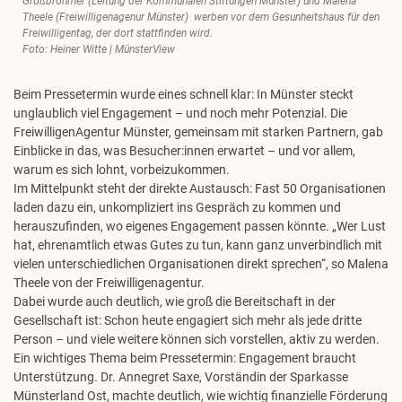
Großbröhmer (Leitung der Kommunalen Stiftungen Münster) und Malena
Theele (Freiwilligenagenur Münster) werben vor dem Gesunheitshaus für den
Freiwilligentag, der dort stattfinden wird.
Foto: Heiner Witte | MünsterView
Beim Pressetermin wurde eines schnell klar: In Münster steckt
unglaublich viel Engagement – und noch mehr Potenzial. Die
FreiwilligenAgentur Münster, gemeinsam mit starken Partnern, gab
Einblicke in das, was Besucher:innen erwartet – und vor allem,
warum es sich lohnt, vorbeizukommen.
Im Mittelpunkt steht der direkte Austausch: Fast 50 Organisationen
laden dazu ein, unkompliziert ins Gespräch zu kommen und
herauszufinden, wo eigenes Engagement passen könnte. „Wer Lust
hat, ehrenamtlich etwas Gutes zu tun, kann ganz unverbindlich mit
vielen unterschiedlichen Organisationen direkt sprechen“, so Malena
Theele von der Freiwilligenagentur.
Dabei wurde auch deutlich, wie groß die Bereitschaft in der
Gesellschaft ist: Schon heute engagiert sich mehr als jede dritte
Person – und viele weitere können sich vorstellen, aktiv zu werden.
Ein wichtiges Thema beim Pressetermin: Engagement braucht
Unterstützung. Dr. Annegret Saxe, Vorständin der Sparkasse
Münsterland Ost, machte deutlich, wie wichtig finanzielle Förderung