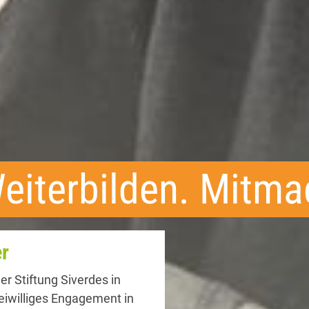
ür Freiwillige
Monats