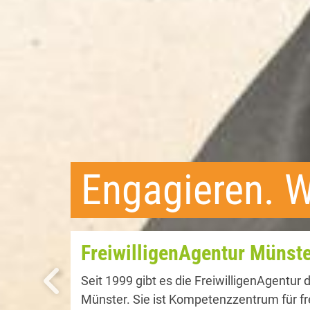
Ganz aktuell f
Engagementangebote des 