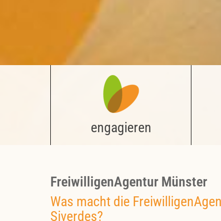
engagieren
FreiwilligenAgentur Münster
Was macht die FreiwilligenAgen
Siverdes?