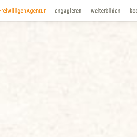
FreiwilligenAgentur
engagieren
weiterbilden
ko