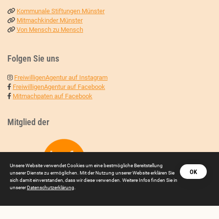
Kommunale Stiftungen Münster
Mitmachkinder Münster
Von Mensch zu Mensch
Folgen Sie uns
FreiwilligenAgentur auf Instagram
FreiwilligenAgentur auf Facebook
Mitmachpaten auf Facebook
Mitglied der
Unsere Website verwendet Cookies um eine bestmögliche Bereitstellung
OK
unserer Dienste zu ermöglichen. Mit der Nutzung unserer Website erklären Sie
sich damit einverstanden, dass wir diese verwenden. Weitere Infos finden Sie in
unserer
Datenschutzerklärung
.