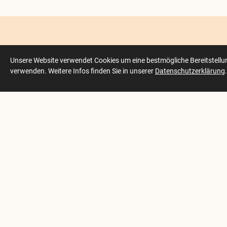
FreiwilligenAgentur Münster
Websi
Unsere Website verwendet Cookies um eine bestmögliche Bereitstellung
verwenden. Weitere Infos finden Sie in unserer
Datenschutzerklärung
.
Gesundheitshaus
Kom
Gasselstiege 13
Mit
48159 Münster
Von
0251 492-5970
E-Mail senden
Öffnungszeiten:
Dienstag, Mittwoch, Donnerstag
10.00 - 13.00 Uhr und 14.00 - 16.00
Uhr