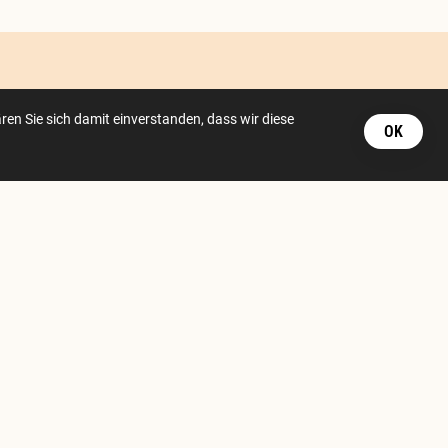
Mitglied der
en Sie sich damit einverstanden, dass wir diese
OK
stagram
cebook
ok