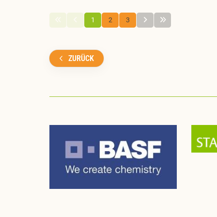
1
2
3
ZURÜCK