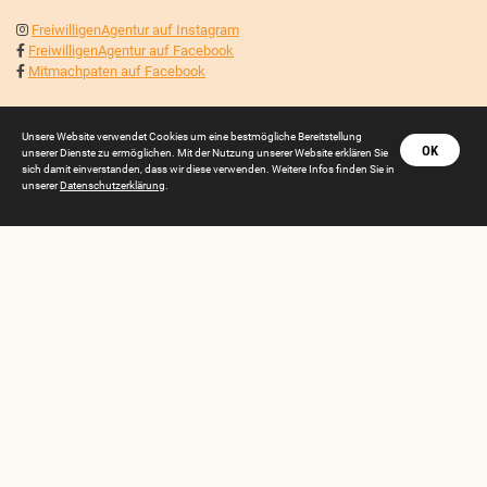
FreiwilligenAgentur auf Instagram
FreiwilligenAgentur auf Facebook
Mitmachpaten auf Facebook
Mitglied der
Unsere Website verwendet Cookies um eine bestmögliche Bereitstellung
OK
unserer Dienste zu ermöglichen. Mit der Nutzung unserer Website erklären Sie
sich damit einverstanden, dass wir diese verwenden. Weitere Infos finden Sie in
unserer
Datenschutzerklärung
.